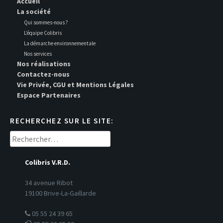
Accueil
La société
Qui sommes-nous ?
L’équipe Colibris
La démarche environnementale
Nos services
Nos réalisations
Contactez-nous
Vie Privée, CGU et Mentions Légales
Espace Partenaires
RECHERCHEZ SUR LE SITE:
Rechercher :
Colibris V.R.D.
34 avenue Ribot
19100 Brive-La-Gaillarde
05 55 24 39 65