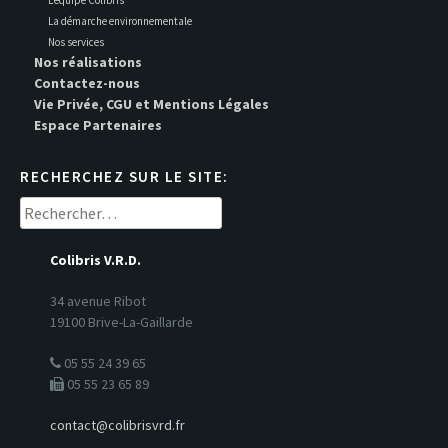
La démarche environnementale
Nos services
Nos réalisations
Contactez-nous
Vie Privée, CGU et Mentions Légales
Espace Partenaires
RECHERCHEZ SUR LE SITE:
Rechercher :
Colibris V.R.D.
34 avenue Ribot
19100 Brive-La-Gaillarde
05 55 24 39 65
05 55 23 65 89
contact@colibrisvrd.fr