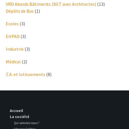
VRD Abords Bâtiments (BET avec Architectes)
(13)
Dépôts de Bus
(1)
Ecoles
(3)
EHPAD
(3)
Industrie
(3)
Médical
(2)
Z.A. et lotissements
(8)
Accueil
La société
Qui sommes-nous ?
L’équipe Colibris