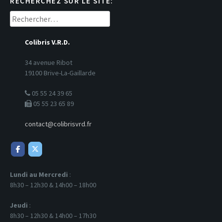
RECHERCHEZ SUR LE SITE:
Rechercher :
Colibris V.R.D.
34 avenue Ribot
19100 Brive-La-Gaillarde
05 55 24 39 65
05 55 23 65 89
contact@colibrisvrd.fr
Lundi au Mercredi
:
8h30 – 12h30 & 14h00 – 18h00
Jeudi
:
8h30 – 12h30 & 14h00 – 17h30