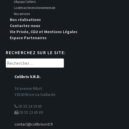
L’équipe Colibris
La démarche environnementale
Nos services
Nos réalisations
Contactez-nous
Vie Privée, CGU et Mentions Légales
Espace Partenaires
RECHERCHEZ SUR LE SITE:
Rechercher :
Colibris V.R.D.
34 avenue Ribot
19100 Brive-La-Gaillarde
05 55 24 39 65
05 55 23 65 89
contact@colibrisvrd.fr