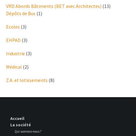
VRD Abords Bâtiments (BET avec Architectes)
(13)
Dépôts de Bus
(1)
Ecoles
(3)
EHPAD
(3)
Industrie
(3)
Médical
(2)
Z.A. et lotissements
(8)
Accueil
La société
Qui sommes-nous ?