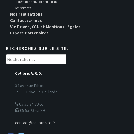
La démarche environnementale
Nos services
Nos réalisations
Contactez-nous
Vie Privée, CGU et Mentions Légales
Espace Partenaires
RECHERCHEZ SUR LE SITE:
Rechercher :
Colibris V.R.D.
34 avenue Ribot
19100 Brive-La-Gaillarde
05 55 24 39 65
05 55 23 65 89
contact@colibrisvrd.fr