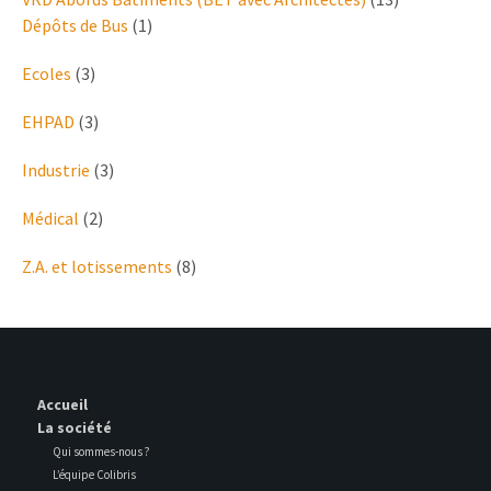
Dépôts de Bus
(1)
Ecoles
(3)
EHPAD
(3)
Industrie
(3)
Médical
(2)
Z.A. et lotissements
(8)
Accueil
La société
Qui sommes-nous ?
L’équipe Colibris