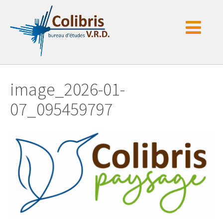
Passer
au
contenu
image_2026-01-
07_095459797