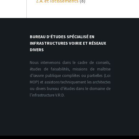
Z.A. et lotissements
(8)
BUREAU D’ÉTUDES SPÉCIALISÉ EN
INFRASTRUCTURES VOIRIE ET RÉSEAUX
DIVERS
Nous intervenons dans le cadre de conseils,
études de faisabilités, missions de maîtrise
d’œuvre publique complètes ou partielles (Loi
MOP) et assistons techniquement les architectes
ou divers bureau d’études dans le domaine de
l’infrastructure V.R.D.