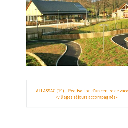
Poste
ALLASSAC (19) – Réalisation d’un centre de vac
navigation
«villages séjours accompagnés»