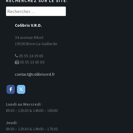
RECHERCHEZ SUR LE SITE:
Rechercher :
Colibris V.R.D.
34 avenue Ribot
19100 Brive-La-Gaillarde
05 55 24 39 65
05 55 23 65 89
contact@colibrisvrd.fr
Lundi au Mercredi
:
8h30 – 12h30 & 14h00 – 18h00
Jeudi
:
8h30 – 12h30 & 14h00 – 17h30