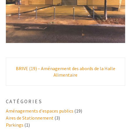
Poste
BRIVE (19) – Aménagement des abords de la Halle
navigation
Alimentaire
CATÉGORIES
Aménagements d'espaces publics
(19)
Aires de Stationnement
(3)
Parkings
(1)