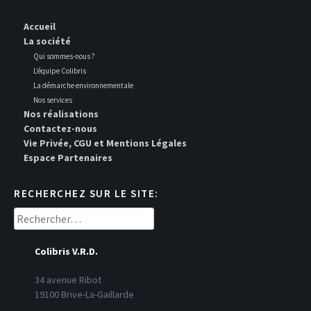
Accueil
La société
Qui sommes-nous ?
L’équipe Colibris
La démarche environnementale
Nos services
Nos réalisations
Contactez-nous
Vie Privée, CGU et Mentions Légales
Espace Partenaires
RECHERCHEZ SUR LE SITE:
Rechercher :
Colibris V.R.D.
34 avenue Ribot
19100 Brive-La-Gaillarde