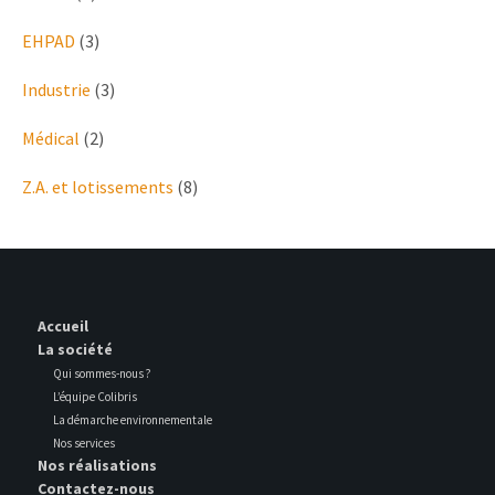
EHPAD
(3)
Industrie
(3)
Médical
(2)
Z.A. et lotissements
(8)
Accueil
La société
Qui sommes-nous ?
L’équipe Colibris
La démarche environnementale
Nos services
Nos réalisations
Contactez-nous