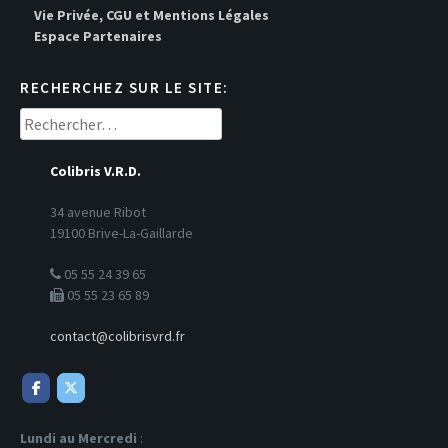
Vie Privée, CGU et Mentions Légales
Espace Partenaires
RECHERCHEZ SUR LE SITE:
Rechercher :
Colibris V.R.D.
34 avenue Ribot
19100 Brive-La-Gaillarde
05 55 24 39 65
05 55 23 65 89
contact@colibrisvrd.fr
Lundi au Mercredi
: