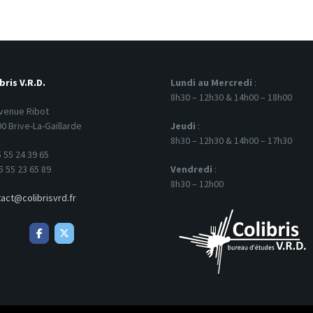
bris V.R.D.
Lundi au Mercredi
:
8h30 – 12h30 & 14h00 – 18h00
venue Ribot
0 Brive-La-Gaillarde
Jeudi
:
8h30 – 12h30 & 14h00 – 17h30
 55 24 39 65
5 55 23 65 89
Vendredi
:
8h30 – 12h00
act@colibrisvrd.fr