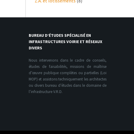
Z.A. et lotissements
(8)
BUREAU D’ÉTUDES SPÉCIALISÉ EN
INFRASTRUCTURES VOIRIE ET RÉSEAUX
DIVERS
Nous intervenons dans le cadre de conseils,
études de faisabilités, missions de maîtrise
d’œuvre publique complètes ou partielles (Loi
MOP) et assistons techniquement les architectes
ou divers bureau d’études dans le domaine de
l’infrastructure V.R.D.