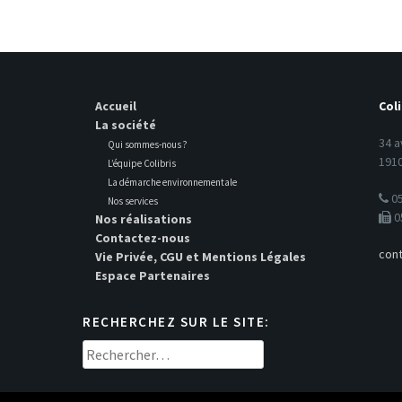
Accueil
Coli
La société
34 a
Qui sommes-nous ?
1910
L’équipe Colibris
La démarche environnementale
05
Nos services
0
Nos réalisations
Contactez-nous
cont
Vie Privée, CGU et Mentions Légales
Espace Partenaires
RECHERCHEZ SUR LE SITE:
Rechercher :