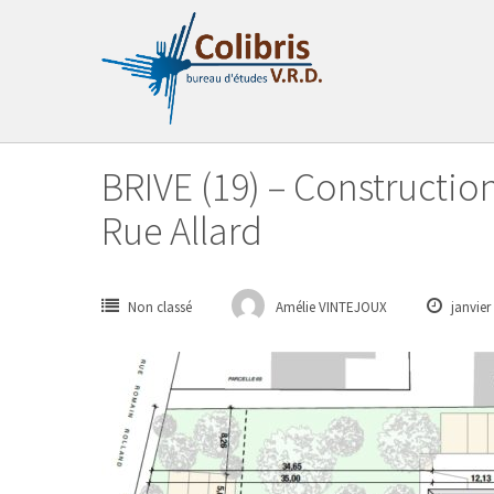
Passer
au
contenu
BRIVE (19) – Constructio
Rue Allard
Non classé
Amélie VINTEJOUX
janvier