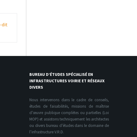
-dit
BUREAU D’ÉTUDES SPÉCIALISÉ EN
INFRASTRUCTURES VOIRIE ET RÉSEAUX
DIVERS
Nous intervenons dans le cadre de conseils,
études de faisabilités, missions de maîtrise
d’œuvre publique complètes ou partielles (Loi
MOP) et assistons techniquement les architectes
ou divers bureau d’études dans le domaine de
l’infrastructure V.R.D.