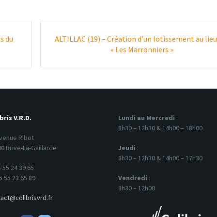
s du
ALTILLAC (19) – Création d’un lotissement au lieu
« Les Marronniers »
bris V.R.D.
Lundi au Mercredi
:
8h30 – 12h30 & 14h00 – 18h00
venue Ribot
0 Brive-La-Gaillarde
Jeudi
:
8h30 – 12h30 & 14h00 – 17h30
 55 24 39 65
5 55 23 65 89
Vendredi
:
8h30 – 12h00
act@colibrisvrd.fr