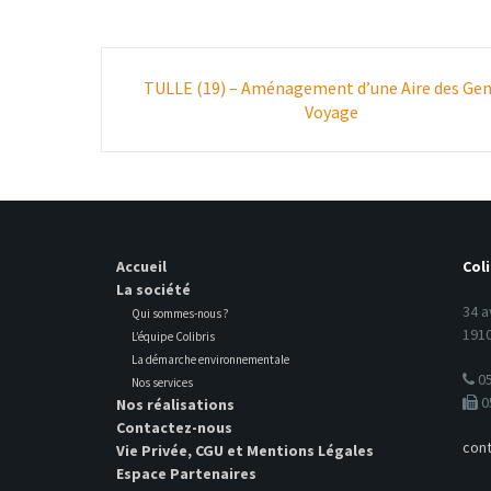
Poste
TULLE (19) – Aménagement d’une Aire des Gen
navigation
Voyage
Accueil
Coli
La société
34 a
Qui sommes-nous ?
1910
L’équipe Colibris
La démarche environnementale
05
Nos services
0
Nos réalisations
Contactez-nous
cont
Vie Privée, CGU et Mentions Légales
Espace Partenaires