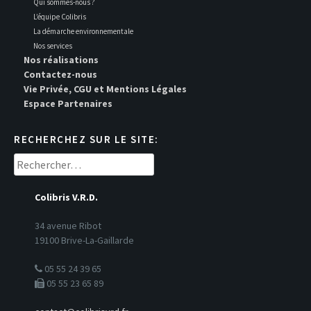
Qui sommes-nous ?
L’équipe Colibris
La démarche environnementale
Nos services
Nos réalisations
Contactez-nous
Vie Privée, CGU et Mentions Légales
Espace Partenaires
RECHERCHEZ SUR LE SITE:
Rechercher :
Colibris V.R.D.
34 avenue Ribot
19100 Brive-La-Gaillarde
05 55 24 39 65
05 55 23 65 89