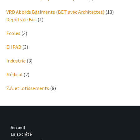
VRD Abords Bâtiments (BET avec Architectes)
(13)
Dépôts de Bus
(1)
Ecoles
(3)
EHPAD
(3)
Industrie
(3)
Médical
(2)
Z.A. et lotissements
(8)
Accueil
La société