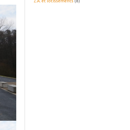
Z.A. et lotissements
(8)