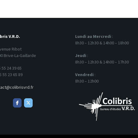
bris V.R.D.
Lundi au Mercredi
:
8h30 – 12h30 & 14h00 – 18h00
venue Ribot
0 Brive-La-Gaillarde
Jeudi
:
8h30 – 12h30 & 14h00 – 17h30
 55 24 39 65
5 55 23 65 89
Vendredi
:
8h30 – 12h00
act@colibrisvrd.fr