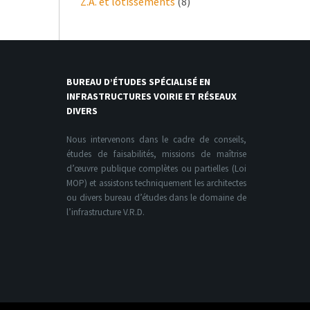
Z.A. et lotissements
(8)
BUREAU D’ÉTUDES SPÉCIALISÉ EN
INFRASTRUCTURES VOIRIE ET RÉSEAUX
DIVERS
Nous intervenons dans le cadre de conseils,
études de faisabilités, missions de maîtrise
d’œuvre publique complètes ou partielles (Loi
MOP) et assistons techniquement les architectes
ou divers bureau d’études dans le domaine de
l’infrastructure V.R.D.