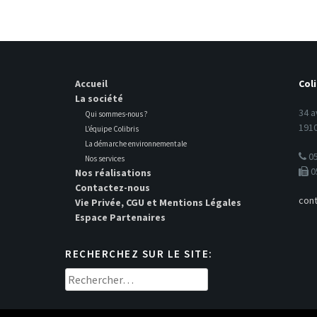
Accueil
Coli
La société
34 a
Qui sommes-nous ?
1910
L’équipe Colibris
La démarche environnementale
05
Nos services
0
Nos réalisations
Contactez-nous
cont
Vie Privée, CGU et Mentions Légales
Espace Partenaires
RECHERCHEZ SUR LE SITE:
Rechercher :