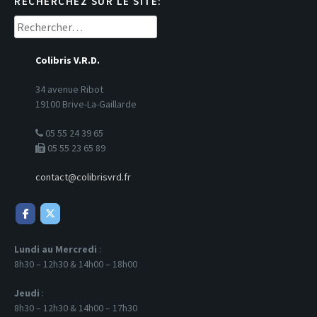
RECHERCHEZ SUR LE SITE:
Rechercher :
Colibris V.R.D.
34 avenue Ribot
19100 Brive-La-Gaillarde
05 55 24 39 65
05 55 23 65 89
contact@colibrisvrd.fr
Lundi au Mercredi
:
8h30 – 12h30 & 14h00 – 18h00
Jeudi
:
8h30 – 12h30 & 14h00 – 17h30