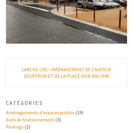
Poste
LARCHE (19) – AMÉNAGEMENT DE L’AVENUE
navigation
SOUFFRON ET DE LA PLACE DU 8 MAI 1945
CATÉGORIES
Aménagements d'espaces publics
(19)
Aires de Stationnement
(3)
Parkings
(1)