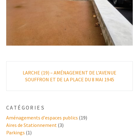
Poste
LARCHE (19) – AMÉNAGEMENT DE L’AVENUE
navigation
SOUFFRON ET DE LA PLACE DU 8 MAI 1945
CATÉGORIES
Aménagements d'espaces publics
(19)
Aires de Stationnement
(3)
Parkings
(1)