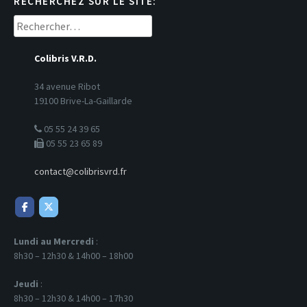
RECHERCHEZ SUR LE SITE:
Rechercher :
Colibris V.R.D.
34 avenue Ribot
19100 Brive-La-Gaillarde
05 55 24 39 65
05 55 23 65 89
contact@colibrisvrd.fr
Lundi au Mercredi
:
8h30 – 12h30 & 14h00 – 18h00
Jeudi
:
8h30 – 12h30 & 14h00 – 17h30