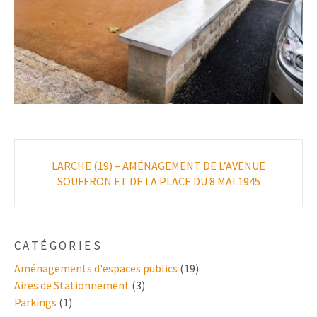
Poste
LARCHE (19) – AMÉNAGEMENT DE L’AVENUE
navigation
SOUFFRON ET DE LA PLACE DU 8 MAI 1945
CATÉGORIES
Aménagements d'espaces publics
(19)
Aires de Stationnement
(3)
Parkings
(1)