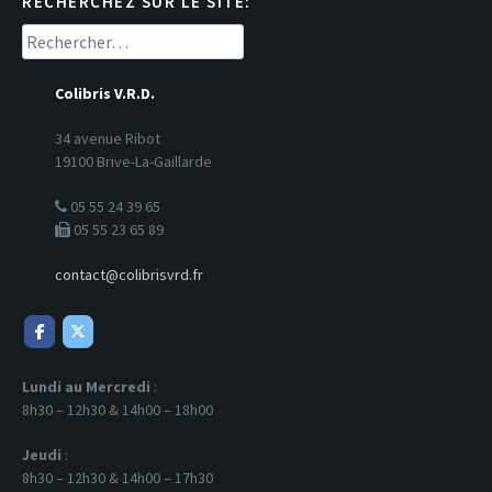
RECHERCHEZ SUR LE SITE:
Rechercher :
Colibris V.R.D.
34 avenue Ribot
19100 Brive-La-Gaillarde
05 55 24 39 65
05 55 23 65 89
contact@colibrisvrd.fr
Lundi au Mercredi
:
8h30 – 12h30 & 14h00 – 18h00
Jeudi
:
8h30 – 12h30 & 14h00 – 17h30