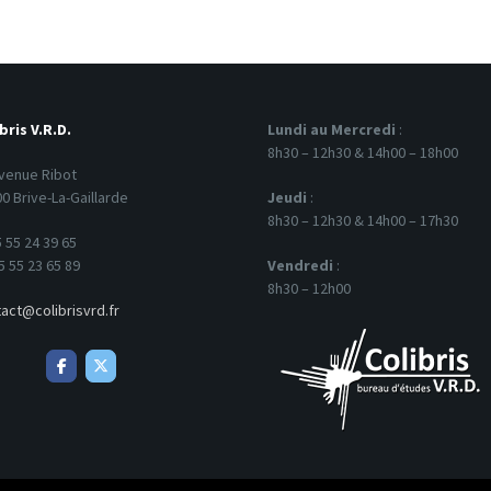
bris V.R.D.
Lundi au Mercredi
:
8h30 – 12h30 & 14h00 – 18h00
venue Ribot
0 Brive-La-Gaillarde
Jeudi
:
8h30 – 12h30 & 14h00 – 17h30
 55 24 39 65
5 55 23 65 89
Vendredi
:
8h30 – 12h00
act@colibrisvrd.fr