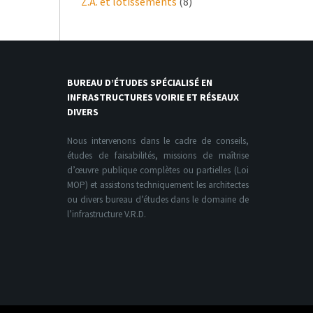
Z.A. et lotissements
(8)
BUREAU D’ÉTUDES SPÉCIALISÉ EN
INFRASTRUCTURES VOIRIE ET RÉSEAUX
DIVERS
Nous intervenons dans le cadre de conseils,
études de faisabilités, missions de maîtrise
d’œuvre publique complètes ou partielles (Loi
MOP) et assistons techniquement les architectes
ou divers bureau d’études dans le domaine de
l’infrastructure V.R.D.