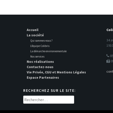
Accueil
Coli
La société
34 a
Qui sommes-nous ?
1910
L’équipe Colibris
La démarche environnementale
05
Nos services
0
Nos réalisations
Contactez-nous
cont
Vie Privée, CGU et Mentions Légales
Espace Partenaires
RECHERCHEZ SUR LE SITE:
Rechercher :