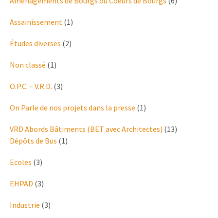
Aménagements de Bourgs ou Coeurs de Bourgs
(6)
Assainissement
(1)
Études diverses
(2)
Non classé
(1)
O.P.C. – V.R.D.
(3)
On Parle de nos projets dans la presse
(1)
VRD Abords Bâtiments (BET avec Architectes)
(13)
Dépôts de Bus
(1)
Ecoles
(3)
EHPAD
(3)
Industrie
(3)