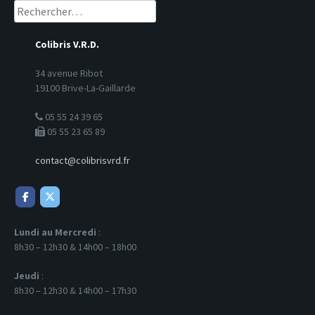
Rechercher :
Colibris V.R.D.
34 avenue Ribot
19100 Brive-La-Gaillarde
05 55 24 39 65
05 55 23 65 89
contact@colibrisvrd.fr
Lundi au Mercredi
:
8h30 – 12h30 & 14h00 – 18h00
Jeudi
:
8h30 – 12h30 & 14h00 – 17h30