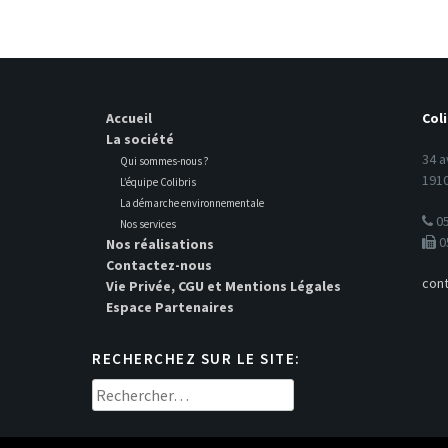
Accueil
Coli
La société
34 a
Qui sommes-nous ?
1910
L’équipe Colibris
La démarche environnementale
05
Nos services
0
Nos réalisations
Contactez-nous
cont
Vie Privée, CGU et Mentions Légales
Espace Partenaires
RECHERCHEZ SUR LE SITE:
Rechercher :