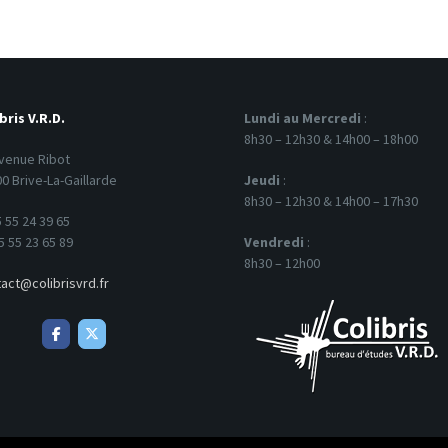
bris V.R.D.
Lundi au Mercredi
:
8h30 – 12h30 & 14h00 – 18h00
venue Ribot
0 Brive-La-Gaillarde
Jeudi
:
8h30 – 12h30 & 14h00 – 17h30
 55 24 39 65
5 55 23 65 89
Vendredi
:
8h30 – 12h00
act@colibrisvrd.fr