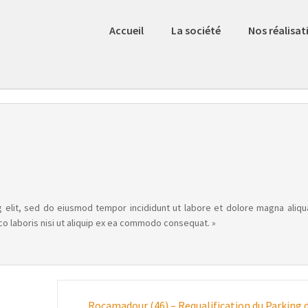
Accueil
La société
Nos réalisat
 elit, sed do eiusmod tempor incididunt ut labore et dolore magna aliqu
co laboris nisi ut aliquip ex ea commodo consequat. »
Rocamadour (46) – Requalification du Parking 