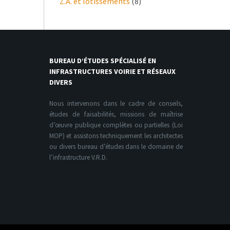
Z.A. et lotissements
(8)
BUREAU D’ÉTUDES SPÉCIALISÉ EN
INFRASTRUCTURES VOIRIE ET RÉSEAUX
DIVERS
Nous intervenons dans le cadre de conseils,
études de faisabilités, missions de maîtrise
d’œuvre publique complètes ou partielles (Loi
MOP) et assistons techniquement les architectes
ou divers bureau d’études dans le domaine de
l’infrastructure V.R.D.