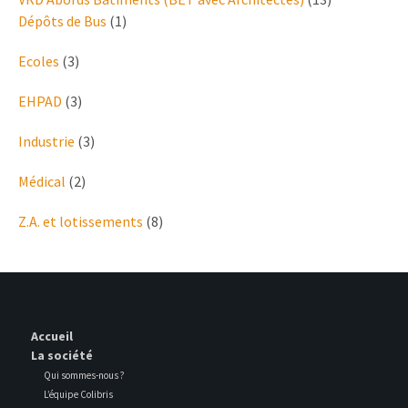
Dépôts de Bus
(1)
Ecoles
(3)
EHPAD
(3)
Industrie
(3)
Médical
(2)
Z.A. et lotissements
(8)
Accueil
La société
Qui sommes-nous ?
L’équipe Colibris