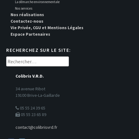
La démarche environnementale
Nos services
Nos réalisations
Contactez-nous
Vie Privée, CGU et Mentions Légales
Espace Partenaires
RECHERCHEZ SUR LE SITE:
Rechercher :
Colibris V.R.D.
34 avenue Ribot
19100 Brive-La-Gaillarde
05 55 24 39 65
05 55 23 65 89
contact@colibrisvrd.fr